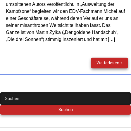
umstrittenen Autors veröffentlicht. In „Ausweitung der
Kampfzone“ begleiten wir den EDV-Fachmann Michel auf
einer Geschäftsreise, während deren Verlauf er uns an
seiner misanthropen Weltsicht teilhaben lässt. Das
Ganze ist von Martin Zylka („Der goldene Handschuh“,
„Die drei Sonnen“) stimmig inszeniert und hat mit […]
Mich
Weiterlesen »
Houe
–
Die
Hörs
Box
Suchen
nach: