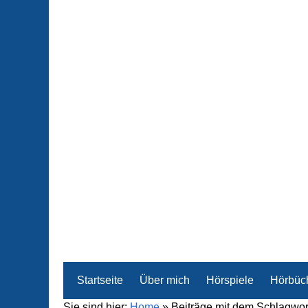
Startseite
Über mich
Hörspiele
Hörbüc
Sie sind hier:
Home
»
Beiträge mit dem Schlagwort