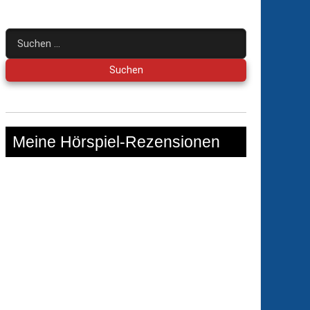
Suchen
nach:
Meine Hörspiel-Rezensionen
entaten
ules