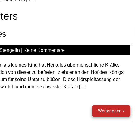
ters
es
Stengelin
|
Keine Kommentare
 als kleines Kind hat Herkules übermenschliche Kräfte.
ich von dieser zu befreien, zieht er an den Hof des Königs
, um für seine Untat zu büßen. Diese Hörspielfassung der
ow („Ich und meine Schwester Klara“) […]
Die
Weiterlesen »
Held
des
Herk