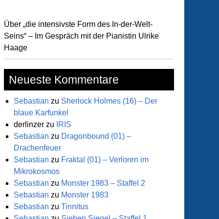
Über „die intensivste Form des In-der-Welt-
Seins“ – Im Gespräch mit der Pianistin Ulrike
Haage
Neueste Kommentare
Sebastian
zu
Sherlock Holmes (16) – Der
blaue Karfunkel
derlinzer
zu
IRIS
Sebastian
zu
Dragonbound (01) –
Drachenfeuer
Sebastian
zu
Fraktal (01) – Verloren im
Mikrokosmos
Sebastian
zu
Monster 1983 – Staffel 2
Sebastian
zu
Monster 1983
Sebastian
zu
Tinnitus
Sebastian
zu
Sieben Siegel – Staffel 1