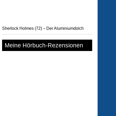
oss
malers
Sherlock Holmes (72) – Der Aluminiumdolch
Meine Hörbuch-Rezensionen