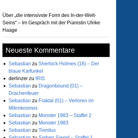
Über „die intensivste Form des In-der-Welt-
Seins“ – Im Gespräch mit der Pianistin Ulrike
Haage
Neueste Kommentare
Sebastian
zu
Sherlock Holmes (16) – Der
blaue Karfunkel
derlinzer
zu
IRIS
Sebastian
zu
Dragonbound (01) –
Drachenfeuer
Sebastian
zu
Fraktal (01) – Verloren im
Mikrokosmos
Sebastian
zu
Monster 1983 – Staffel 2
Sebastian
zu
Monster 1983
Sebastian
zu
Tinnitus
Sebastian
zu
Sieben Siegel – Staffel 1