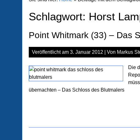
Schlagwort:
Horst Lam
Point Whitmark (33) – Das 
Veröffentlicht am
3. Januar 2012
| Von
Markus St
Die d
Repor
müss
übernachten – Das Schloss des Blutmalers