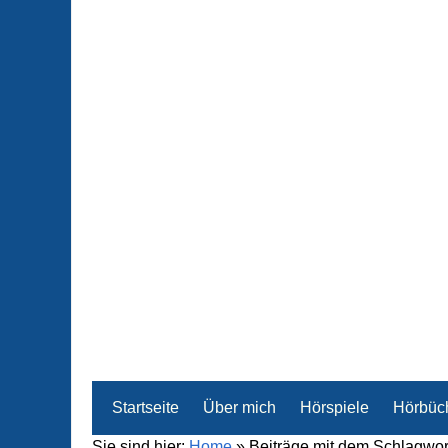
Startseite
Über mich
Hörspiele
Hörbüc
Sie sind hier:
Home
»
Beiträge mit dem Schlagwor