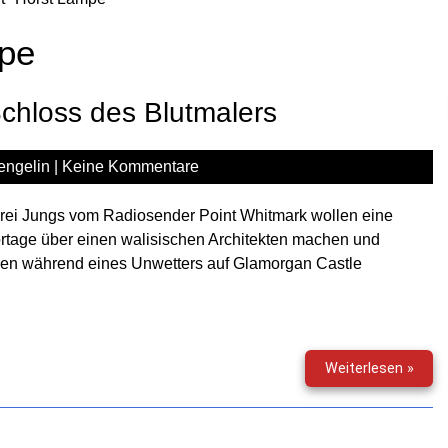
pe
Schloss des Blutmalers
engelin
|
Keine Kommentare
rei Jungs vom Radiosender Point Whitmark wollen eine
tage über einen walisischen Architekten machen und
en während eines Unwetters auf Glamorgan Castle
Point
Weiterlesen »
Whit
(33)
–