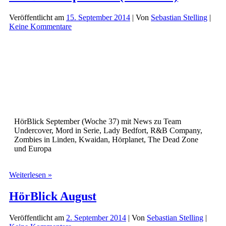
Veröffentlicht am
15. September 2014
| Von
Sebastian Stelling
|
Keine Kommentare
HörBlick September (Woche 37) mit News zu Team
Undercover, Mord in Serie, Lady Bedfort, R&B Company,
Zombies in Linden, Kwaidan, Hörplanet, The Dead Zone
und Europa
HörBlick
Weiterlesen »
September
(Woche
HörBlick August
37)
Veröffentlicht am
2. September 2014
| Von
Sebastian Stelling
|