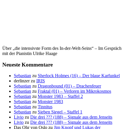
Über „die intensivste Form des In-der-Welt-Seins“ – Im Gespräch
mit der Pianistin Ulrike Haage
Neueste Kommentare
Sebastian
zu
Sherlock Holmes (16) – Der blaue Karfunkel
derlinzer
zu
IRIS
Sebastian
zu
Dragonbound (01) – Drachenfeuer
Sebastian
zu
Fraktal (01) – Verloren im Mikrokosmos
Sebastian
zu
Monster 1983 – Staffel 2
Sebastian
zu
Monster 1983
Sebastian
zu
Tinnitus
Sebastian
zu
Sieben Siegel – Staffel 1
Livio
zu
Die drei ??? (188) – Signale aus dem Jenseits
Livio
zu
Die drei ??? (188) – Signale aus dem Jenseits
Das Ohr von Oslo
zu
Jim Knopf und Lukas der