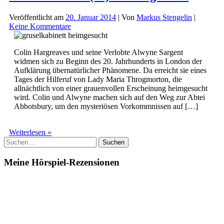
Veröffentlicht am
20. Januar 2014
| Von
Markus Stengelin
|
Keine Kommentare
Colin Hargreaves und seine Verlobte Alwyne Sargent
widmen sich zu Beginn des 20. Jahrhunderts in London der
Aufklärung übernatürlicher Phänomene. Da erreicht sie eines
Tages der Hilferuf von Lady Maria Throgmorton, die
allnächtlich von einer grauenvollen Erscheinung heimgesucht
wird. Colin und Alwyne machen sich auf den Weg zur Abtei
Abbotsbury, um den mysteriösen Vorkommnissen auf […]
Gruselkabinett
Weiterlesen »
Suchen
(83)
nach:
–
Heimgesucht
Meine Hörspiel-Rezensionen