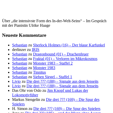
Über „die intensivste Form des In-der-Welt-Seins“ – Im Gespräch
mit der Pianistin Ulrike Haage
Neueste Kommentare
Sebastian
zu
Sherlock Holmes (16) – Der blaue Karfunkel
derlinzer
zu
IRIS
Sebastian
zu
Dragonbound (01) – Drachenfeuer
Sebastian
zu
Fraktal (01) – Verloren im Mikrokosmos
Sebastian
zu
Monster 1983 – Staffel 2
Sebastian
zu
Monster 1983
Sebastian
zu
Tinnitus
Sebastian
zu
Sieben Siegel – Staffel 1
Livio
zu
Die drei ??? (188) – Signale aus dem Jenseits
Livio
zu
Die drei ??? (188) – Signale aus dem Jenseits
Das Ohr von Oslo
zu
Jim Knopf und Lukas der
Lokomotivfüher
Markus Stengelin
zu
Die drei ??? (169) – Die Spur des
Spielers
H. Simon
zu
Die drei ??? (169) – Die Spur des Spielers