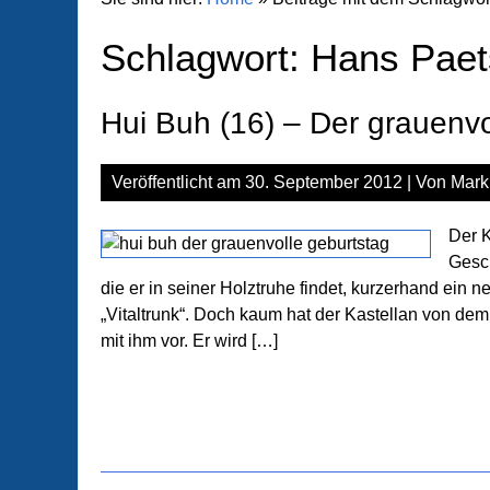
Schlagwort:
Hans Paet
Hui Buh (16) – Der grauenvo
Veröffentlicht am
30. September 2012
| Von
Mark
Der K
Gesch
die er in seiner Holztruhe findet, kurzerhand ein n
„Vitaltrunk“. Doch kaum hat der Kastellan von d
mit ihm vor. Er wird […]