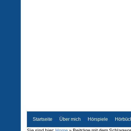
Startseite
Über mich
Hörspiele
Hörbüc
Sie sind hier:
Home
»
Beiträge mit dem Schlagwor