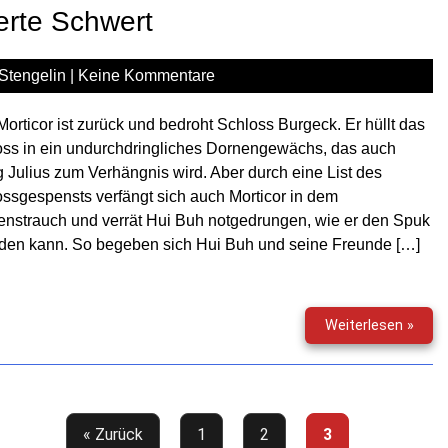
–
erte Schwert
Der
graue
Gebu
Stengelin
|
Keine Kommentare
Morticor ist zurück und bedroht Schloss Burgeck. Er hüllt das
oss in ein undurchdringliches Dornengewächs, das auch
 Julius zum Verhängnis wird. Aber durch eine List des
ssgespensts verfängt sich auch Morticor in dem
nstrauch und verrät Hui Buh notgedrungen, wie er den Spuk
den kann. So begeben sich Hui Buh und seine Freunde […]
Hui
Weiterlesen »
Buh
(15)
–
Das
verz
« Zurück
1
2
3