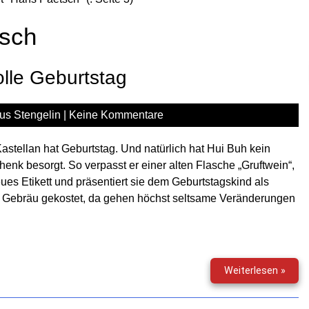
sch
lle Geburtstag
us Stengelin
|
Keine Kommentare
astellan hat Geburtstag. Und natürlich hat Hui Buh kein
enk besorgt. So verpasst er einer alten Flasche „Gruftwein“,
eues Etikett und präsentiert sie dem Geburtstagskind als
em Gebräu gekostet, da gehen höchst seltsame Veränderungen
Hui
Weiterlesen »
Buh
(16)