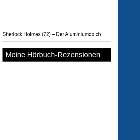
nvolle
rtstag
Sherlock Holmes (72) – Der Aluminiumdolch
Meine Hörbuch-Rezensionen
auberte