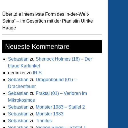
Über „die intensivste Form des In-der-Welt-
Seins“ – Im Gespräch mit der Pianistin Ulrike
Haage
Neueste Kommentare
Sebastian
zu
Sherlock Holmes (16) – Der
blaue Karfunkel
derlinzer
zu
IRIS
Sebastian
zu
Dragonbound (01) –
Drachenfeuer
Sebastian
zu
Fraktal (01) – Verloren im
Mikrokosmos
Sebastian
zu
Monster 1983 – Staffel 2
Sebastian
zu
Monster 1983
Sebastian
zu
Tinnitus
Sebastian
zu
Sieben Siegel – Staffel 1