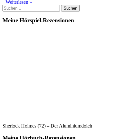
Max
Weiterlesen »
Suchen
und
nach:
das
gelungene
Meine Hörspiel-Rezensionen
Weihnachten
Sherlock Holmes (72) – Der Aluminiumdolch
Meine Hörbuch-Rezensionen