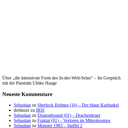
Über „die intensivste Form des In-der-Welt-Seins“ – Im Gespräch
mit der Pianistin Ulrike Haage
Neueste Kommentare
Sebastian
zu
Sherlock Holmes (16) – Der blaue Karfunkel
derlinzer
zu
IRIS
Sebastian
zu
Dragonbound (01) – Drachenfeuer
Sebastian
zu
Fraktal (01) – Verloren im Mikrokosmos
Sebastian
zu
Monster 1983 – Staffel 2