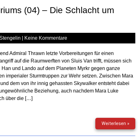
letzt
riums (04) – Die Schlacht um
Kom
(01)
–
Der
Stengelin
|
Keine Kommentare
Fall
von
Ukio
nd Admiral Thrawn letzte Vorbereitungen für einen
ngriff auf die Raumwerften von Sluis Van trifft, müssen sich
, Han und Lando auf dem Planeten Myrkr gegen ganze
en imperialer Sturmtruppen zur Wehr setzen. Zwischen Mara
und dem von ihr innig gehassten Skywalker entsteht dabei
 ungewöhnliche Beziehung, auch nachdem Mara Luke
ch über die […]
Star
Weiterlesen »
Wars
–