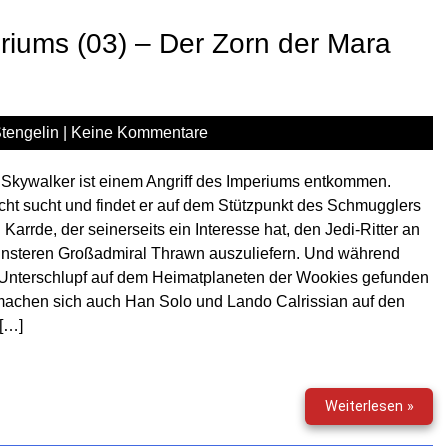
Erbe
des
riums (03) – Der Zorn der Mara
Impe
(04)
–
Die
tengelin
|
Keine Kommentare
Schl
um
Sluis
Skywalker ist einem Angriff des Imperiums entkommen.
Van
cht sucht und findet er auf dem Stützpunkt des Schmugglers
 Karrde, der seinerseits ein Interesse hat, den Jedi-Ritter an
insteren Großadmiral Thrawn auszuliefern. Und während
 Unterschlupf auf dem Heimatplaneten der Wookies gefunden
machen sich auch Han Solo und Lando Calrissian auf den
[…]
Star
Weiterlesen »
Wars
–