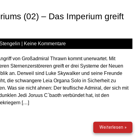
Erbe
des
iums (02) – Das Imperium greift
Impe
(03)
–
Der
Stengelin
|
Keine Kommentare
Zorn
der
Mara
ngriff von Großadmiral Thrawn kommt unerwartet. Mit
Jade
ren Sternenzerstöreren greift er drei Systeme der Neuen
lik an. Derweil sind Luke Skywalker und seine Freunde
t, die schwangere Leia Organa Solo in Sicherheit zu
en. Was sie nicht ahnen: Der teuflische Admiral, der sich mit
unklen Jedi Joruus C´baoth verbündet hat, ist den
ekriegern […]
Star
Weiterlesen »
Wars