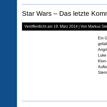
Star Wars – Das letzte Kom
Veröffentlicht am
19. März 2014
| Von
Markus Ste
Ein G
gefal
Angri
Luke 
Klon-
Aufta
Stern