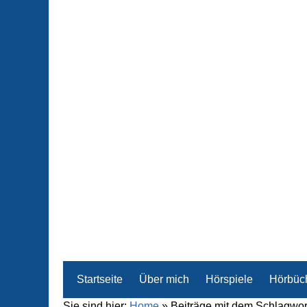
Startseite
Über mich
Hörspiele
Hörbüc
Sie sind hier:
Home
»
Beiträge mit dem Schlagwo