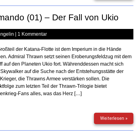
–
Das
mando (01) – Der Fall von Ukio
letzt
Kom
(02)
ngelin
|
1 Kommentar
–
Allia
roßteil der Katana-Flotte ist dem Imperium in die Hände
der
len. Admiral Thrawn setzt seinen Eroberungsfeldzug mit dem
Schm
ff auf den Planeten Ukio fort. Währenddessen macht sich
Skywalker auf die Suche nach der Entstehungsstätte der
Krieger, die Thrawns Armee verstärken sollen. Die
ktfolge zum letzten Teil der Thrawn-Trilogie bietet
enkrieg-Fans alles, was das Herz […]
Star
Weiterlesen »
Wars
–
Das