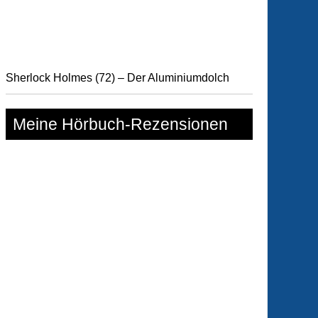
e
mando
Sherlock Holmes (72) – Der Aluminiumdolch
nz
Meine Hörbuch-Rezensionen
uggler