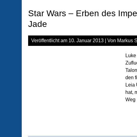
Star Wars – Erben des Impe
Jade
Veröffentlicht am
10. Januar 2013
| Von
Markus S
Luke 
Zuflu
Talon
den f
Leia
hat, 
Weg 