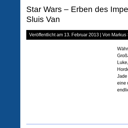
Star Wars – Erben des Impe
Sluis Van
Veröffentlicht am
13. Februar 2013
| Von
Markus 
Währe
Großa
Luke
Hord
Jade 
eine
endli