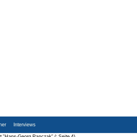
her
Interviews
rt "Hans-Georg Panczak"
(: Seite 4)