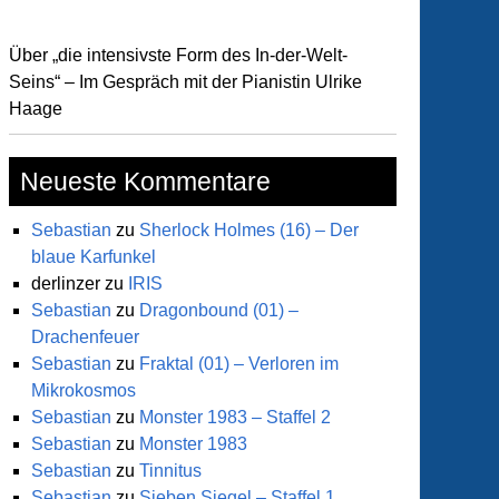
n
Über „die intensivste Form des In-der-Welt-
riums
Seins“ – Im Gespräch mit der Pianistin Ulrike
Haage
acht
Neueste Kommentare
Sebastian
zu
Sherlock Holmes (16) – Der
blaue Karfunkel
derlinzer
zu
IRIS
Sebastian
zu
Dragonbound (01) –
Drachenfeuer
Sebastian
zu
Fraktal (01) – Verloren im
Mikrokosmos
Sebastian
zu
Monster 1983 – Staffel 2
Sebastian
zu
Monster 1983
Sebastian
zu
Tinnitus
Sebastian
zu
Sieben Siegel – Staffel 1