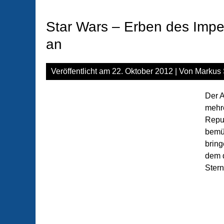
Star Wars – Erben des Imper
an
Veröffentlicht am
22. Oktober 2012
| Von
Markus 
Der A
mehre
Repub
bemüh
bring
dem d
Stern