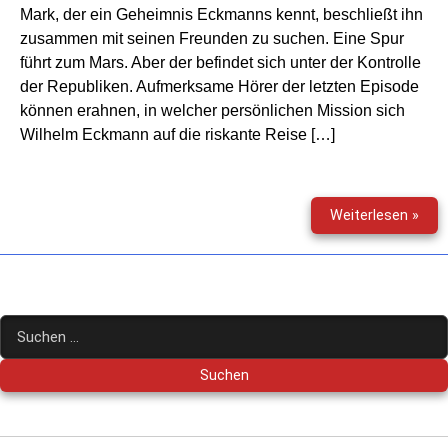
Mark, der ein Geheimnis Eckmanns kennt, beschließt ihn
zusammen mit seinen Freunden zu suchen. Eine Spur
führt zum Mars. Aber der befindet sich unter der Kontrolle
der Republiken. Aufmerksame Hörer der letzten Episode
können erahnen, in welcher persönlichen Mission sich
Wilhelm Eckmann auf die riskante Reise […]
Mar
Weiterlesen »
Bran
–
Rau
(10)
–
Suchen
Zwi
nach:
den
Fron