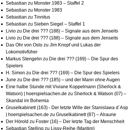
Sebastian
zu
Monster 1983 – Staffel 2
Sebastian
zu
Monster 1983
Sebastian
zu
Tinnitus
Sebastian
zu
Sieben Siegel – Staffel 1
Livio
zu
Die drei ??? (188) – Signale aus dem Jenseits
Livio
zu
Die drei ??? (188) – Signale aus dem Jenseits
Das Ohr von Oslo
zu
Jim Knopf und Lukas der
Lokomotivfüher
Markus Stengelin
zu
Die drei ??? (169) – Die Spur des
Spielers
H. Simon
zu
Die drei ??? (169) – Die Spur des Spielers
June
zu
Die drei ??? (185) – und der Mann ohne Augen
Eine halbe Stunde mit Viviane Koppelmann (Sherlock &
Watson) | hoerspielsachen.de
zu
Sherlock & Watson (07) –
Skandal im Bohemia
Gruselkabinett (163) - Der letzte Wille der Stanislawa d´Asp
| hoerspielsachen.de
zu
Gruselkabinett (87) – Alraune
Der Hörold
zu
Foster (16) – Der letzte Tag der Menschheit
Sebastian Stelling
zu
Lissy-Reihe (Maritim)