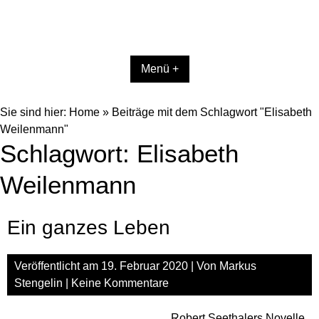
Menü +
Sie sind hier:
Home
»
Beiträge mit dem Schlagwort "Elisabeth
Weilenmann"
Schlagwort:
Elisabeth
Weilenmann
Ein ganzes Leben
Veröffentlicht am
19. Februar 2020
| Von
Markus
Stengelin
|
Keine Kommentare
Robert Seethalers Novelle