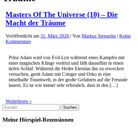
Masters Of The Universe (10) – Die
Macht der Träume
Veröffentlicht am
31. März 2026
| Von
Markus Stengelin
|
Keine
Kommentare
Prinz Adam wird von Evil-Lyn während eines Kampfes mit
einer magischen Klinge verletzt und fällt daraufhin in einen
tiefen Schlaf. Während die Heiler Eternias ihn zu erwecken
versuchen, gerät Adam mit Cringer und Orko in eine
rätselhafte Traumwelt, in der große Gefahren auf die Freunde
lauern. Es ist wie immer sehr erfreulich, dass in den […]
Masters
Weiterlesen »
Suchen
Of
nach:
The
Universe
Meine Hörspiel-Rezensionen
(10)
–
Die