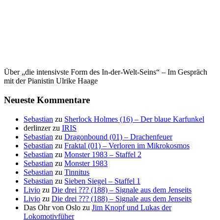
Über „die intensivste Form des In-der-Welt-Seins“ – Im Gespräch
mit der Pianistin Ulrike Haage
Neueste Kommentare
Sebastian
zu
Sherlock Holmes (16) – Der blaue Karfunkel
derlinzer
zu
IRIS
Sebastian
zu
Dragonbound (01) – Drachenfeuer
Sebastian
zu
Fraktal (01) – Verloren im Mikrokosmos
Sebastian
zu
Monster 1983 – Staffel 2
Sebastian
zu
Monster 1983
Sebastian
zu
Tinnitus
Sebastian
zu
Sieben Siegel – Staffel 1
Livio
zu
Die drei ??? (188) – Signale aus dem Jenseits
Livio
zu
Die drei ??? (188) – Signale aus dem Jenseits
Das Ohr von Oslo
zu
Jim Knopf und Lukas der
Lokomotivfüher