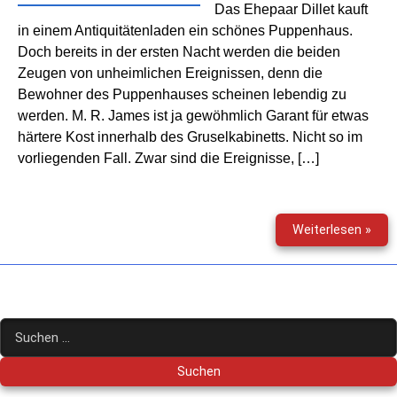
Das Ehepaar Dillet kauft
in einem Antiquitätenladen ein schönes Puppenhaus.
Doch bereits in der ersten Nacht werden die beiden
Zeugen von unheimlichen Ereignissen, denn die
Bewohner des Puppenhauses scheinen lebendig zu
werden. M. R. James ist ja gewöhmlich Garant für etwas
härtere Kost innerhalb des Gruselkabinetts. Nicht so im
vorliegenden Fall. Zwar sind die Ereignisse, […]
Grus
Weiterlesen »
(145
–
Das
unhe
Pup
Suchen
nach: