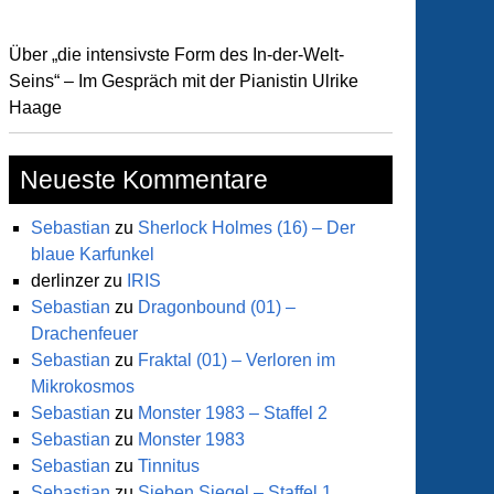
Über „die intensivste Form des In-der-Welt-
Seins“ – Im Gespräch mit der Pianistin Ulrike
Haage
Neueste Kommentare
Sebastian
zu
Sherlock Holmes (16) – Der
blaue Karfunkel
derlinzer
zu
IRIS
Sebastian
zu
Dragonbound (01) –
Drachenfeuer
Sebastian
zu
Fraktal (01) – Verloren im
Mikrokosmos
Sebastian
zu
Monster 1983 – Staffel 2
Sebastian
zu
Monster 1983
Sebastian
zu
Tinnitus
Sebastian
zu
Sieben Siegel – Staffel 1