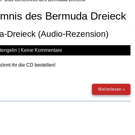
mnis des Bermuda Dreieck
-Dreieck (Audio-Rezension)
tengelin
|
Keine Kommentare
könnt ihr die CD bestellen!
Das
Weiterlesen »
Gehe
des
Berm
Dreie
(Audi
Reze