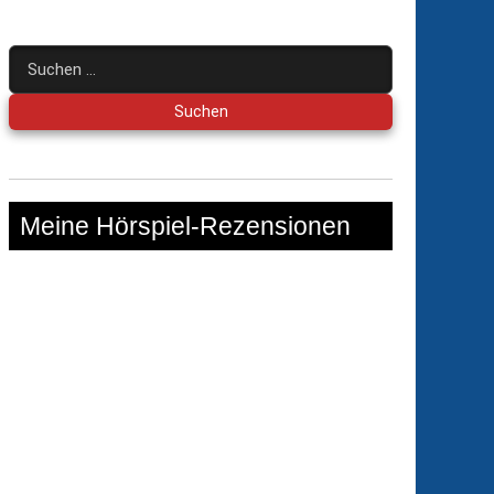
Suchen
nach:
Meine Hörspiel-Rezensionen
imnis
uda-
ck
o-
nsion)