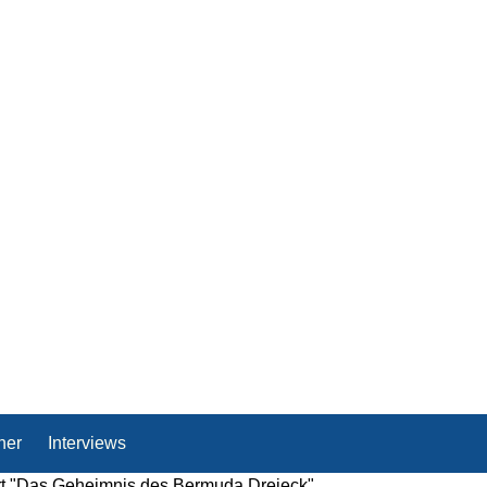
her
Interviews
rt "Das Geheimnis des Bermuda Dreieck"