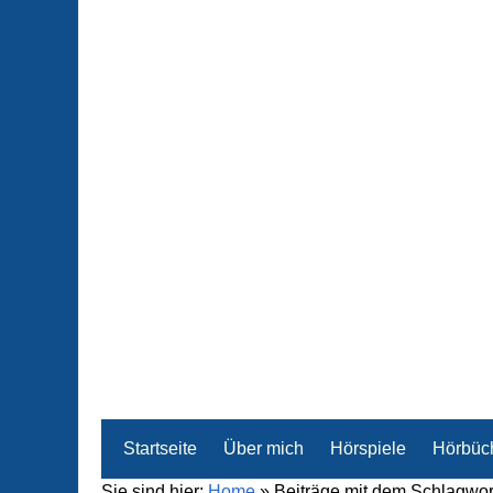
Startseite
Über mich
Hörspiele
Hörbüc
Sie sind hier:
Home
»
Beiträge mit dem Schlagwo