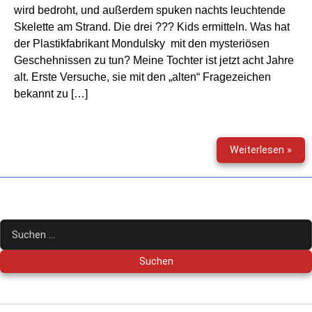
wird bedroht, und außerdem spuken nachts leuchtende
Skelette am Strand. Die drei ??? Kids ermitteln. Was hat
der Plastikfabrikant Mondulsky mit den mysteriösen
Geschehnissen zu tun? Meine Tochter ist jetzt acht Jahre
alt. Erste Versuche, sie mit den „alten“ Fragezeichen
bekannt zu […]
Die
Weiterlesen »
drei
???
Kids
(48)
–
Suchen
Tan
nach:
der
Skel