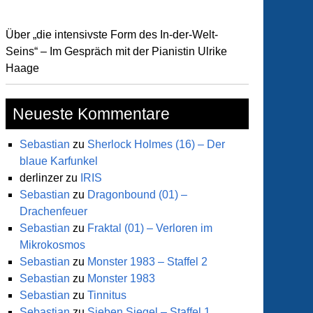
Über „die intensivste Form des In-der-Welt-
Seins“ – Im Gespräch mit der Pianistin Ulrike
Haage
Neueste Kommentare
Sebastian
zu
Sherlock Holmes (16) – Der
blaue Karfunkel
derlinzer
zu
IRIS
Sebastian
zu
Dragonbound (01) –
Drachenfeuer
Sebastian
zu
Fraktal (01) – Verloren im
Mikrokosmos
Sebastian
zu
Monster 1983 – Staffel 2
Sebastian
zu
Monster 1983
Sebastian
zu
Tinnitus
Sebastian
zu
Sieben Siegel – Staffel 1