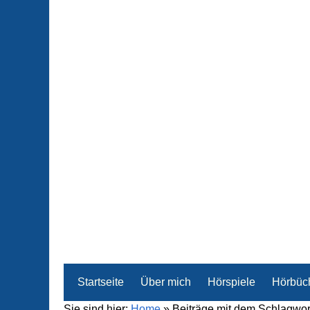
Startseite
Über mich
Hörspiele
Hörbüc
Sie sind hier:
Home
»
Beiträge mit dem Schlagwor