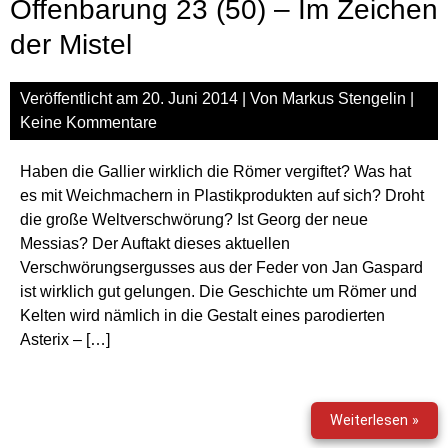
Offenbarung 23 (50) – Im Zeichen
The
Mad
der Mistel
Scie
Veröffentlicht am
20. Juni 2014
| Von
Markus Stengelin
|
Keine Kommentare
Haben die Gallier wirklich die Römer vergiftet? Was hat
es mit Weichmachern in Plastikprodukten auf sich? Droht
die große Weltverschwörung? Ist Georg der neue
Messias? Der Auftakt dieses aktuellen
Verschwörungsergusses aus der Feder von Jan Gaspard
ist wirklich gut gelungen. Die Geschichte um Römer und
Kelten wird nämlich in die Gestalt eines parodierten
Asterix – […]
Offe
Weiterlesen »
23