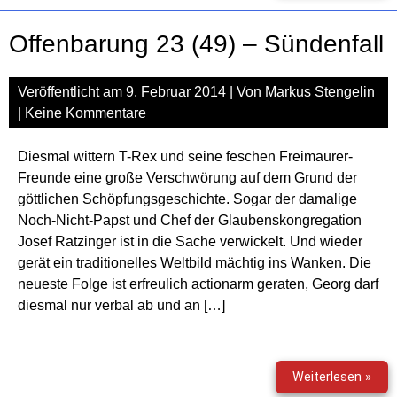
(50)
–
Offenbarung 23 (49) – Sündenfall
Im
Zeic
der
Veröffentlicht am
9. Februar 2014
| Von
Markus Stengelin
Mist
|
Keine Kommentare
Diesmal wittern T-Rex und seine feschen Freimaurer-
Freunde eine große Verschwörung auf dem Grund der
göttlichen Schöpfungsgeschichte. Sogar der damalige
Noch-Nicht-Papst und Chef der Glaubenskongregation
Josef Ratzinger ist in die Sache verwickelt. Und wieder
gerät ein traditionelles Weltbild mächtig ins Wanken. Die
neueste Folge ist erfreulich actionarm geraten, Georg darf
diesmal nur verbal ab und an […]
Offe
Weiterlesen »
23