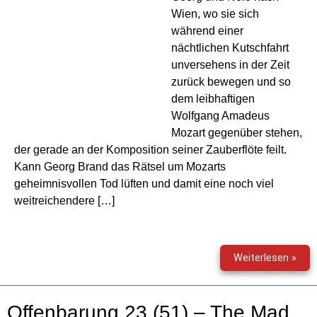
Wien, wo sie sich
während einer
nächtlichen Kutschfahrt
unversehens in der Zeit
zurück bewegen und so
dem leibhaftigen
Wolfgang Amadeus
Mozart gegenüber stehen,
der gerade an der Komposition seiner Zauberflöte feilt.
Kann Georg Brand das Rätsel um Mozarts
geheimnisvollen Tod lüften und damit eine noch viel
weitreichendere […]
Offe
Weiterlesen »
23
(54)
–
Offenbarung 23 (51) – The Mad
Moza