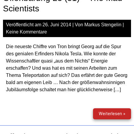
oder
Scientists
Mitt
in
Veröffentlicht am
26. Juni 2014
| Von
Markus Stengelin
|
Wie
Keine Kommentare
Die neueste Chiffre von Tron bringt Georg auf die Spur
des genialen Erfinders Nikola Tesla. Wie konnte der
Wissenschaftler quasi „aus dem Nichts“ Energie
erschaffen? Und was hat es mit seinen Arbeiten zum
Thema Teleportation auf sich? Das erfährt der gute Georg
bald am eigenen Leib … Nach der größenwahnsinnigen
Jubiläumsfolge schaltet man hier glücklicherweise […]
Offe
Weiterlesen »
23
(51)
–