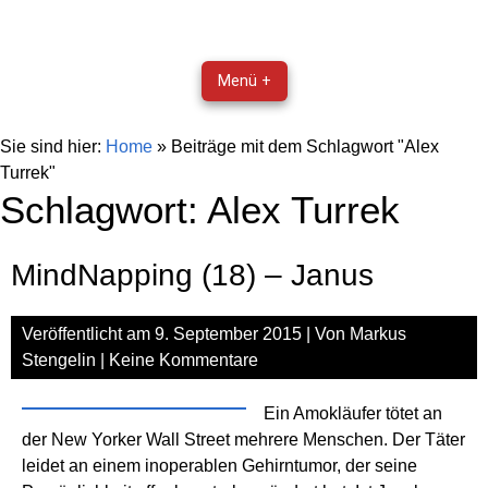
Menü +
Sie sind hier:
Home
»
Beiträge mit dem Schlagwort "Alex
Turrek"
Schlagwort:
Alex Turrek
MindNapping (18) – Janus
Veröffentlicht am
9. September 2015
| Von
Markus
Stengelin
|
Keine Kommentare
Ein Amokläufer tötet an
der New Yorker Wall Street mehrere Menschen. Der Täter
leidet an einem inoperablen Gehirntumor, der seine