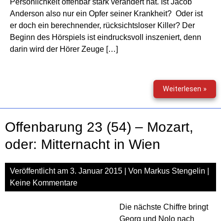
Persönlichkeit offenbar stark verändert hat. Ist Jacob
Anderson also nur ein Opfer seiner Krankheit? Oder ist
er doch ein berechnender, rücksichtsloser Killer? Der
Beginn des Hörspiels ist eindrucksvoll inszeniert, denn
darin wird der Hörer Zeuge […]
Min
Weiterlesen »
(18)
–
Jan
Offenbarung 23 (54) – Mozart,
oder: Mitternacht in Wien
Veröffentlicht am
3. Januar 2015
| Von
Markus Stengelin
|
Keine Kommentare
Die nächste Chiffre bringt
Georg und Nolo nach