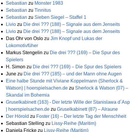
Sebastian
zu
Monster 1983
Sebastian
zu
Tinnitus
Sebastian
zu
Sieben Siegel – Staffel 1
Livio
zu
Die drei ??? (188) – Signale aus dem Jenseits
Livio
zu
Die drei ??? (188) – Signale aus dem Jenseits
Das Ohr von Oslo
zu
Jim Knopf und Lukas der
Lokomotivfüher
Markus Stengelin
zu
Die drei ??? (169) – Die Spur des
Spielers
H. Simon
zu
Die drei ??? (169) – Die Spur des Spielers
June
zu
Die drei ??? (185) – und der Mann ohne Augen
Eine halbe Stunde mit Viviane Koppelmann (Sherlock &
Watson) | hoerspielsachen.de
zu
Sherlock & Watson (07) –
Skandal im Bohemia
Gruselkabinett (163) - Der letzte Wille der Stanislawa d´Asp
| hoerspielsachen.de
zu
Gruselkabinett (87) – Alraune
Der Hörold
zu
Foster (16) – Der letzte Tag der Menschheit
Sebastian Stelling
zu
Lissy-Reihe (Maritim)
Daniela Fricke
zu
Lissy-Reihe (Maritim)